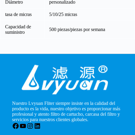
Diámetro
personalizado
tasa de micras
5/10/25 micras
Capacidad de
500 piezas/piezas por semana
suministro
Nuestro Lvyuan Fliter siempre insiste en la calidad del
producto es la vida, nuestro objetivo es proporcionar más
profesional y atento filtro de cartucho, carcasa del filtro y
servicios para nuestros clientes globales.
Facebook
YouTube
Instagram
LinkedIn