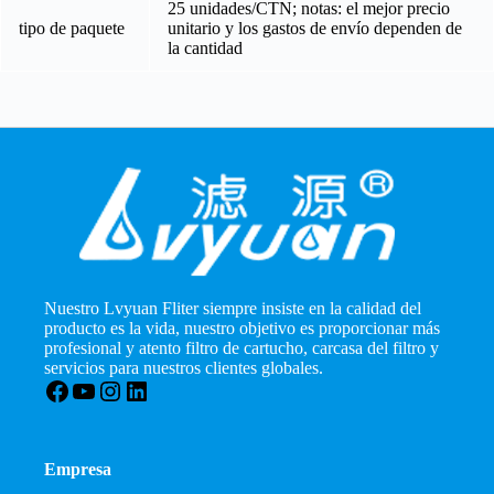
25 unidades/CTN; notas: el mejor precio
tipo de paquete
unitario y los gastos de envío dependen de
la cantidad
Nuestro Lvyuan Fliter siempre insiste en la calidad del
producto es la vida, nuestro objetivo es proporcionar más
profesional y atento filtro de cartucho, carcasa del filtro y
servicios para nuestros clientes globales.
Facebook
YouTube
Instagram
LinkedIn
Empresa