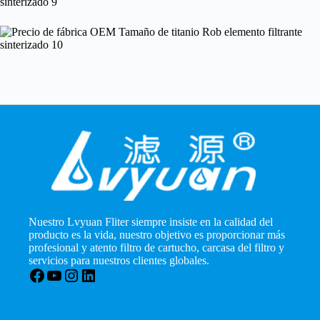
Nuestro Lvyuan Fliter siempre insiste en la calidad del
producto es la vida, nuestro objetivo es proporcionar más
profesional y atento filtro de cartucho, carcasa del filtro y
servicios para nuestros clientes globales.
Facebook
YouTube
Instagram
LinkedIn