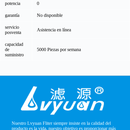
potencia
0
garantía
No disponible
servicio
Asistencia en línea
posventa
capacidad
de
5000 Piezas por semana
suministro
Nuestro Lvyuan Fliter siempre insiste en la calidad del
producto es la vida, nuestro objetivo es proporcionar más