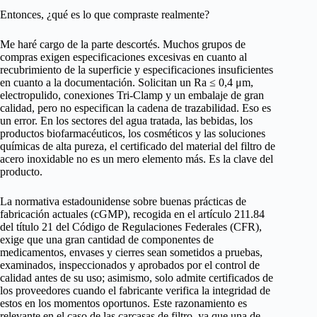
Entonces, ¿qué es lo que compraste realmente?
Me haré cargo de la parte descortés. Muchos grupos de
compras exigen especificaciones excesivas en cuanto al
recubrimiento de la superficie y especificaciones insuficientes
en cuanto a la documentación. Solicitan un Ra ≤ 0,4 μm,
electropulido, conexiones Tri-Clamp y un embalaje de gran
calidad, pero no especifican la cadena de trazabilidad. Eso es
un error. En los sectores del agua tratada, las bebidas, los
productos biofarmacéuticos, los cosméticos y las soluciones
químicas de alta pureza, el certificado del material del filtro de
acero inoxidable no es un mero elemento más. Es la clave del
producto.
La normativa estadounidense sobre buenas prácticas de
fabricación actuales (cGMP), recogida en el artículo 211.84
del título 21 del Código de Regulaciones Federales (CFR),
exige que una gran cantidad de componentes de
medicamentos, envases y cierres sean sometidos a pruebas,
examinados, inspeccionados y aprobados por el control de
calidad antes de su uso; asimismo, solo admite certificados de
los proveedores cuando el fabricante verifica la integridad de
estos en los momentos oportunos. Este razonamiento es
relevante en el caso de las carcasas de filtro, ya que una de