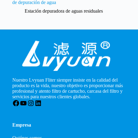
de depuración de agua
Estación depuradora de aguas residuales
Nuestro Lvyuan Fliter siempre insiste en la calidad del
producto es la vida, nuestro objetivo es proporcionar más
profesional y atento filtro de cartucho, carcasa del filtro y
servicios para nuestros clientes globales.
Facebook
YouTube
Instagram
LinkedIn
Empresa
Quiénes somos