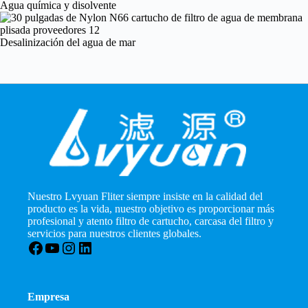
Agua química y disolvente
Desalinización del agua de mar
Nuestro Lvyuan Fliter siempre insiste en la calidad del
producto es la vida, nuestro objetivo es proporcionar más
profesional y atento filtro de cartucho, carcasa del filtro y
servicios para nuestros clientes globales.
Facebook
YouTube
Instagram
LinkedIn
Empresa