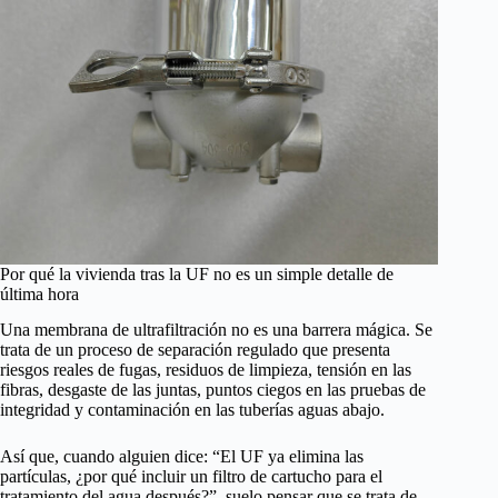
Por qué la vivienda tras la UF no es un simple detalle de
última hora
Una membrana de ultrafiltración no es una barrera mágica. Se
trata de un proceso de separación regulado que presenta
riesgos reales de fugas, residuos de limpieza, tensión en las
fibras, desgaste de las juntas, puntos ciegos en las pruebas de
integridad y contaminación en las tuberías aguas abajo.
Así que, cuando alguien dice: “El UF ya elimina las
partículas, ¿por qué incluir un filtro de cartucho para el
tratamiento del agua después?”, suelo pensar que se trata de