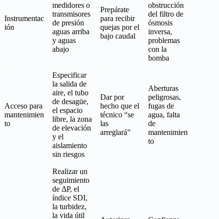
medidores o
obstrucción
Prepárate
transmisores
del filtro de
Instrumentac
para recibir
de presión
ósmosis
ión
quejas por el
aguas arriba
inversa,
bajo caudal
y aguas
problemas
abajo
con la
bomba
Especificar
la salida de
Aberturas
aire, el tubo
Dar por
peligrosas,
de desagüe,
Acceso para
hecho que el
fugas de
el espacio
mantenimien
técnico “se
agua, falta
libre, la zona
to
las
de
de elevación
arreglará”
mantenimien
y el
to
aislamiento
sin riesgos
Realizar un
seguimiento
de ΔP, el
índice SDI,
la turbidez,
la vida útil