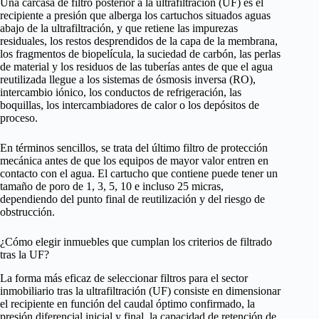
Una carcasa de filtro posterior a la ultrafiltración (UF) es el
recipiente a presión que alberga los cartuchos situados aguas
abajo de la ultrafiltración, y que retiene las impurezas
residuales, los restos desprendidos de la capa de la membrana,
los fragmentos de biopelícula, la suciedad de carbón, las perlas
de material y los residuos de las tuberías antes de que el agua
reutilizada llegue a los sistemas de ósmosis inversa (RO),
intercambio iónico, los conductos de refrigeración, las
boquillas, los intercambiadores de calor o los depósitos de
proceso.
En términos sencillos, se trata del último filtro de protección
mecánica antes de que los equipos de mayor valor entren en
contacto con el agua. El cartucho que contiene puede tener un
tamaño de poro de 1, 3, 5, 10 e incluso 25 micras,
dependiendo del punto final de reutilización y del riesgo de
obstrucción.
¿Cómo elegir inmuebles que cumplan los criterios de filtrado
tras la UF?
La forma más eficaz de seleccionar filtros para el sector
inmobiliario tras la ultrafiltración (UF) consiste en dimensionar
el recipiente en función del caudal óptimo confirmado, la
presión diferencial inicial y final, la capacidad de retención de