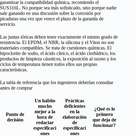
garantizar la compatibilidad química, recomiendo el
SUS316L. No porque sea más sofisticado, sino porque nadie
sale ganando en una discusión sobre la corrosión por
picaduras una vez que vence el plazo de la garantía de
servicio.
Las juntas tóricas deben tener exactamente el mismo grado de
resistencia. El EPDM, el NBR, la silicona y el Viton no son
materiales compatibles. Se trata de cuestiones químicas. El
hipoclorito de sodio, el ácido cítrico, el ácido clorhídrico, los
productos de limpieza cáusticos, la exposición al ozono y los
ciclos de temperatura tienen todos ellos sus propias
características.
La tabla de referencia que los ingenieros deberían consultar
antes de comprar
Un hábito
Prácticas
mucho
deficientes
¿Qué es lo
mejor a la
en la
Punto de
primero
hora de
elaboración
decisión
que deja de
redactar
de
funcionar?
especificaci
especificaci
ones
ones