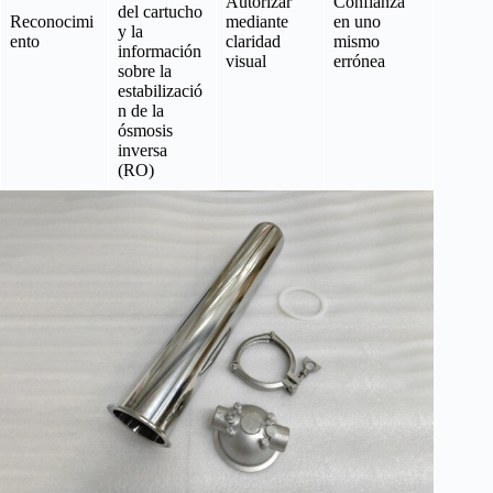
Autorizar
Confianza
del cartucho
Reconocimi
mediante
en uno
y la
ento
claridad
mismo
información
visual
errónea
sobre la
estabilizació
n de la
ósmosis
inversa
(RO)