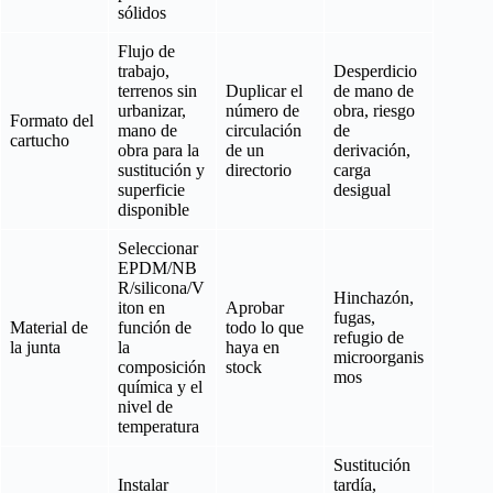
sólidos
Flujo de
trabajo,
Desperdicio
terrenos sin
Duplicar el
de mano de
urbanizar,
número de
obra, riesgo
Formato del
mano de
circulación
de
cartucho
obra para la
de un
derivación,
sustitución y
directorio
carga
superficie
desigual
disponible
Seleccionar
EPDM/NB
R/silicona/V
Hinchazón,
iton en
Aprobar
fugas,
Material de
función de
todo lo que
refugio de
la junta
la
haya en
microorganis
composición
stock
mos
química y el
nivel de
temperatura
Sustitución
Instalar
tardía,