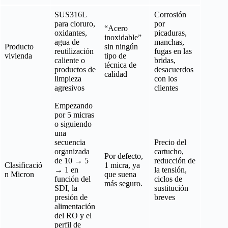
SUS316L
Corrosión
para cloruro,
por
“Acero
oxidantes,
picaduras,
inoxidable”
agua de
manchas,
Producto
sin ningún
reutilización
fugas en las
vivienda
tipo de
caliente o
bridas,
técnica de
productos de
desacuerdos
calidad
limpieza
con los
agresivos
clientes
Empezando
por 5 micras
o siguiendo
una
secuencia
Precio del
organizada
cartucho,
Por defecto,
de 10 → 5
reducción de
Clasificació
1 micra, ya
→ 1 en
la tensión,
n Micron
que suena
función del
ciclos de
más seguro.
SDI, la
sustitución
presión de
breves
alimentación
del RO y el
perfil de