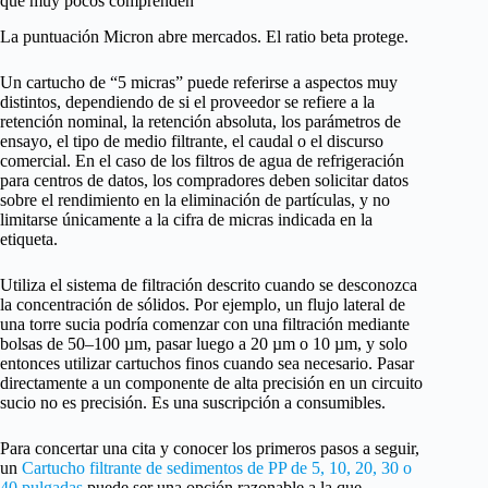
que muy pocos comprenden
La puntuación Micron abre mercados. El ratio beta protege.
Un cartucho de “5 micras” puede referirse a aspectos muy
distintos, dependiendo de si el proveedor se refiere a la
retención nominal, la retención absoluta, los parámetros de
ensayo, el tipo de medio filtrante, el caudal o el discurso
comercial. En el caso de los filtros de agua de refrigeración
para centros de datos, los compradores deben solicitar datos
sobre el rendimiento en la eliminación de partículas, y no
limitarse únicamente a la cifra de micras indicada en la
etiqueta.
Utiliza el sistema de filtración descrito cuando se desconozca
la concentración de sólidos. Por ejemplo, un flujo lateral de
una torre sucia podría comenzar con una filtración mediante
bolsas de 50–100 µm, pasar luego a 20 µm o 10 µm, y solo
entonces utilizar cartuchos finos cuando sea necesario. Pasar
directamente a un componente de alta precisión en un circuito
sucio no es precisión. Es una suscripción a consumibles.
Para concertar una cita y conocer los primeros pasos a seguir,
un
Cartucho filtrante de sedimentos de PP de 5, 10, 20, 30 o
40 pulgadas
puede ser una opción razonable a la que