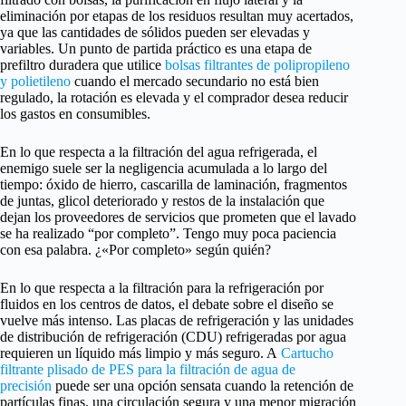
eliminación por etapas de los residuos resultan muy acertados,
ya que las cantidades de sólidos pueden ser elevadas y
variables. Un punto de partida práctico es una etapa de
prefiltro duradera que utilice
bolsas filtrantes de polipropileno
y polietileno
cuando el mercado secundario no está bien
regulado, la rotación es elevada y el comprador desea reducir
los gastos en consumibles.
En lo que respecta a la filtración del agua refrigerada, el
enemigo suele ser la negligencia acumulada a lo largo del
tiempo: óxido de hierro, cascarilla de laminación, fragmentos
de juntas, glicol deteriorado y restos de la instalación que
dejan los proveedores de servicios que prometen que el lavado
se ha realizado “por completo”. Tengo muy poca paciencia
con esa palabra. ¿«Por completo» según quién?
En lo que respecta a la filtración para la refrigeración por
fluidos en los centros de datos, el debate sobre el diseño se
vuelve más intenso. Las placas de refrigeración y las unidades
de distribución de refrigeración (CDU) refrigeradas por agua
requieren un líquido más limpio y más seguro. A
Cartucho
filtrante plisado de PES para la filtración de agua de
precisión
puede ser una opción sensata cuando la retención de
partículas finas, una circulación segura y una menor migración