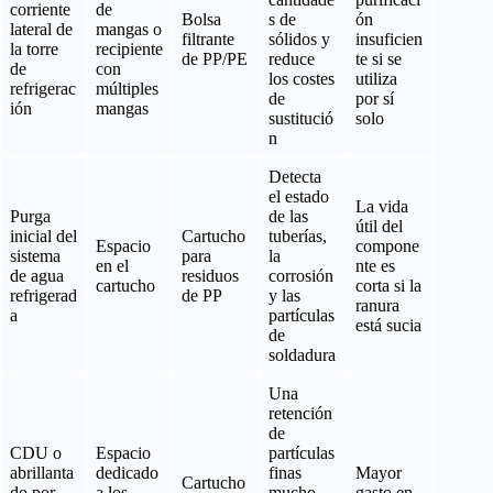
corriente
de
Bolsa
s de
ón
lateral de
mangas o
filtrante
sólidos y
insuficien
la torre
recipiente
de PP/PE
reduce
te si se
de
con
los costes
utiliza
refrigerac
múltiples
de
por sí
ión
mangas
sustitució
solo
n
Detecta
el estado
La vida
Purga
de las
útil del
inicial del
Cartucho
tuberías,
Espacio
compone
sistema
para
la
en el
nte es
de agua
residuos
corrosión
cartucho
corta si la
refrigerad
de PP
y las
ranura
a
partículas
está sucia
de
soldadura
Una
retención
de
CDU o
Espacio
partículas
abrillanta
dedicado
finas
Mayor
Cartucho
do por
a los
mucho
gasto en