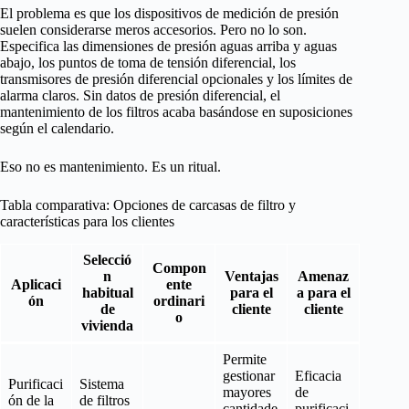
El problema es que los dispositivos de medición de presión
suelen considerarse meros accesorios. Pero no lo son.
Especifica las dimensiones de presión aguas arriba y aguas
abajo, los puntos de toma de tensión diferencial, los
transmisores de presión diferencial opcionales y los límites de
alarma claros. Sin datos de presión diferencial, el
mantenimiento de los filtros acaba basándose en suposiciones
según el calendario.
Eso no es mantenimiento. Es un ritual.
Tabla comparativa: Opciones de carcasas de filtro y
características para los clientes
Selecció
Compon
n
Ventajas
Amenaz
Aplicaci
ente
habitual
para el
a para el
ón
ordinari
de
cliente
cliente
o
vivienda
Permite
gestionar
Eficacia
Purificaci
Sistema
mayores
de
ón de la
de filtros
cantidade
purificaci