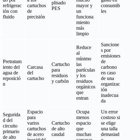
plisado
refrigerac
cartuchos
mayor y
consumib
PES
ión con
de
un
les
fluido
precisión
funciona
miento
más
limpio
Sancione
Reduce
s por
al
emisiones
mínimo
Pretratam
de
Cartucho
las
iento del
Carcasa
carbono
para
partículas
agua de
del
en caso
residuos
y los
reposició
cartucho
de una
y carbón
residuos
n
organizac
orgánicos
ión
que
inadecua
entran
da
Espacio
Ocupa
Un error
Segurida
para
menos
costoso si
d del
varios
Cartucho
espacio
se elige
circuito
cartuchos
de alto
que
una talla
primario
de acero
caudal
muchas
demasiad
de alto
inoxidabl
carcasas
o