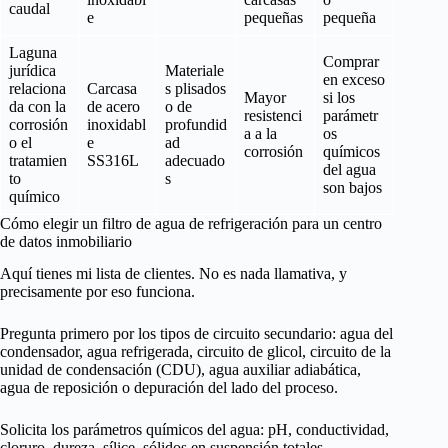
caudal
e
pequeñas
pequeña
Laguna
Comprar
jurídica
Materiale
en exceso
relaciona
Carcasa
s plisados
Mayor
si los
da con la
de acero
o de
resistenci
parámetr
corrosión
inoxidabl
profundid
a a la
os
o el
e
ad
corrosión
químicos
tratamien
SS316L
adecuado
del agua
to
s
son bajos
químico
Cómo elegir un filtro de agua de refrigeración para un centro
de datos inmobiliario
Aquí tienes mi lista de clientes. No es nada llamativa, y
precisamente por eso funciona.
Pregunta primero por los tipos de circuito secundario: agua del
condensador, agua refrigerada, circuito de glicol, circuito de la
unidad de condensación (CDU), agua auxiliar adiabática,
agua de reposición o depuración del lado del proceso.
Solicita los parámetros químicos del agua: pH, conductividad,
cloruro, dureza, sílice, sólidos en suspensión totales,