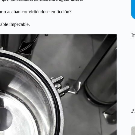
iario acaban convirtiéndose en ficción?
dable impecable.
I
P