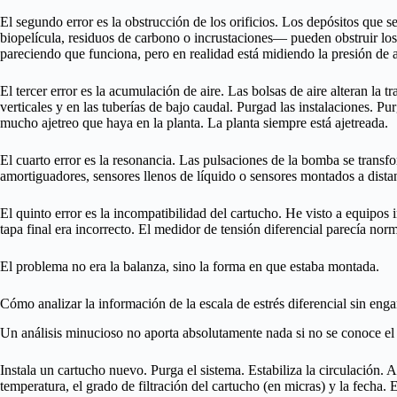
El segundo error es la obstrucción de los orificios. Los depósitos que 
biopelícula, residuos de carbono o incrustaciones— pueden obstruir lo
pareciendo que funciona, pero en realidad está midiendo la presión de a
El tercer error es la acumulación de aire. Las bolsas de aire alteran la t
verticales y en las tuberías de bajo caudal. Purgad las instalaciones. P
mucho ajetreo que haya en la planta. La planta siempre está ajetreada.
El cuarto error es la resonancia. Las pulsaciones de la bomba se transfo
amortiguadores, sensores llenos de líquido o sensores montados a dista
El quinto error es la incompatibilidad del cartucho. He visto a equipos 
tapa final era incorrecto. El medidor de tensión diferencial parecía norma
El problema no era la balanza, sino la forma en que estaba montada.
Cómo analizar la información de la escala de estrés diferencial sin enga
Un análisis minucioso no aporta absolutamente nada si no se conoce el 
Instala un cartucho nuevo. Purga el sistema. Estabiliza la circulación. An
temperatura, el grado de filtración del cartucho (en micras) y la fecha. Es