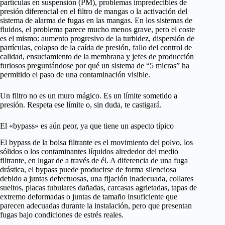
partículas en suspensión (PM), problemas impredecibles de
presión diferencial en el filtro de mangas o la activación del
sistema de alarma de fugas en las mangas. En los sistemas de
fluidos, el problema parece mucho menos grave, pero el coste
es el mismo: aumento progresivo de la turbidez, dispersión de
partículas, colapso de la caída de presión, fallo del control de
calidad, ensuciamiento de la membrana y jefes de producción
furiosos preguntándose por qué un sistema de “5 micras” ha
permitido el paso de una contaminación visible.
Un filtro no es un muro mágico. Es un límite sometido a
presión. Respeta ese límite o, sin duda, te castigará.
El «bypass» es aún peor, ya que tiene un aspecto típico
El bypass de la bolsa filtrante es el movimiento del polvo, los
sólidos o los contaminantes líquidos alrededor del medio
filtrante, en lugar de a través de él. A diferencia de una fuga
drástica, el bypass puede producirse de forma silenciosa
debido a juntas defectuosas, una fijación inadecuada, collares
sueltos, placas tubulares dañadas, carcasas agrietadas, tapas de
extremo deformadas o juntas de tamaño insuficiente que
parecen adecuadas durante la instalación, pero que presentan
fugas bajo condiciones de estrés reales.