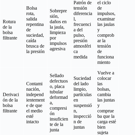
Patrón de
el ciclo
Bolsa
tensión
de
Sobrepre
rota,
diferencia
impulsos,
sión,
salida
l,
examinar
Rotura
daños en
repentina
frecuenci
las jaulas
de la
la jaula,
de
a del
y
bolsa
limpieza
suciedad,
pulso,
comprob
filtrante
por
caída
presión
ar la
impulsos
brusca de
atmosféri
tensión
agresiva
la presión
ca
de
medida
funciona
miento
Vuelve a
Sellado
Suciedad
colocar
defectuos
Contami
del lado
las
o, placa
nación,
limpio,
bolsas,
tubular
Derivaci
independ
partículas
cambia
deformad
ón de la
ientement
en
las juntas
a,
bolsa
e de que
suspensió
y
compresi
filtrante
el medio
n,
comprue
ón
esté
inspecció
ba que la
insuficien
intacto
n de
carga esté
te de la
juntas
bien
junta
sujeta