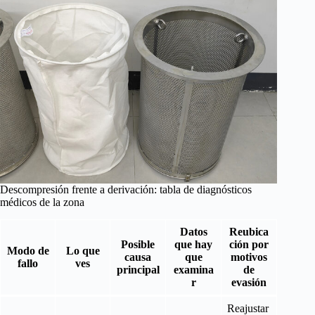
Descompresión frente a derivación: tabla de diagnósticos
médicos de la zona
Datos
Reubica
Posible
que hay
ción por
Modo de
Lo que
causa
que
motivos
fallo
ves
principal
examina
de
r
evasión
Reajustar