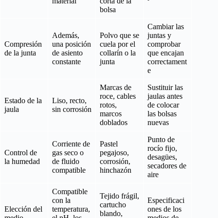
material
corta de la
bolsa
Cambiar las
Además,
Polvo que se
juntas y
Compresión
una posición
cuela por el
comprobar
de la junta
de asiento
collarín o la
que encajan
constante
junta
correctament
e
Marcas de
Sustituir las
roce, cables
jaulas antes
Estado de la
Liso, recto,
rotos,
de colocar
jaula
sin corrosión
marcos
las bolsas
doblados
nuevas
Punto de
Corriente de
Pastel
rocío fijo,
Control de
gas seco o
pegajoso,
desagües,
la humedad
de fluido
corrosión,
secadores de
compatible
hinchazón
aire
Compatible
Tejido frágil,
con la
Especificaci
cartucho
Elección del
temperatura,
ones de los
blando,
medio
el pH, los
medios de