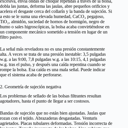
excesiva, envía ondas de choque repetidas a través de la bolsa,
dobla las juntas, deforma las jaulas, abre pequeños orificios y
acelera el desgaste cerca del collarín y la banda de sujeción. Si
a esto se le suma una elevada humedad, CaCO₃ pegajoso,
TiO₂, almidón, suciedad de hornos de hormigón, negro de
humo o sales higroscópicas, la bolsa acaba convirtiéndose en
un componente mecánico sometido a tensión en lugar de un
filtro pasivo.
La señal más reveladora no es una presión constantemente
alta. A veces se trata de una presión inestable: 3,5 pulgadas
w.g. a las 9:00, 7,8 pulgadas w.g. a las 10:15, 4,1 pulgadas
w.g. tras el pulso, y después una caída repentina cuando se
rompe la bolsa. Esa caída es una mala señal. Puede indicar
que el sistema acaba de perforarse.
2. Geometría de sujeción negativa
Los problemas de sellado de las bolsas filtrantes resultan
agotadores, hasta el punto de llegar a ser costosos.
Bandas de sujeción que no están bien ajustadas. Jaulas que
rozan con el tejido. Abrazaderas desgastadas. Venturis
agrietados. Placas tubulares deformadas. Tensión incorrecta de