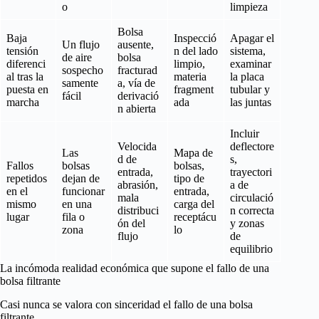
o
limpieza
Bolsa
Baja
Inspecció
Apagar el
Un flujo
ausente,
tensión
n del lado
sistema,
de aire
bolsa
diferenci
limpio,
examinar
sospecho
fracturad
al tras la
materia
la placa
samente
a, vía de
puesta en
fragment
tubular y
fácil
derivació
marcha
ada
las juntas
n abierta
Incluir
Velocida
deflectore
Las
Mapa de
d de
s,
Fallos
bolsas
bolsas,
entrada,
trayectori
repetidos
dejan de
tipo de
abrasión,
a de
en el
funcionar
entrada,
mala
circulació
mismo
en una
carga del
distribuci
n correcta
lugar
fila o
receptácu
ón del
y zonas
zona
lo
flujo
de
equilibrio
La incómoda realidad económica que supone el fallo de una
bolsa filtrante
Casi nunca se valora con sinceridad el fallo de una bolsa
filtrante.