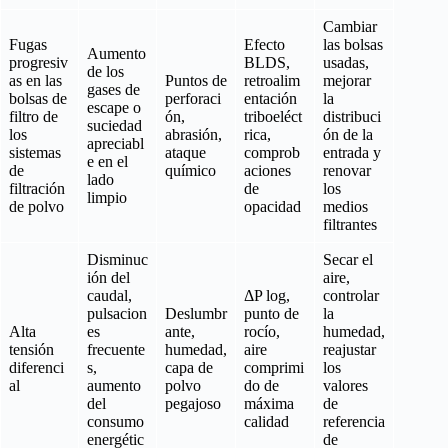
Cambiar
Fugas
Efecto
las bolsas
Aumento
progresiv
BLDS,
usadas,
de los
as en las
Puntos de
retroalim
mejorar
gases de
bolsas de
perforaci
entación
la
escape o
filtro de
ón,
triboeléct
distribuci
suciedad
los
abrasión,
rica,
ón de la
apreciabl
sistemas
ataque
comprob
entrada y
e en el
de
químico
aciones
renovar
lado
filtración
de
los
limpio
de polvo
opacidad
medios
filtrantes
Disminuc
Secar el
ión del
aire,
caudal,
ΔP log,
controlar
pulsacion
Deslumbr
punto de
la
Alta
es
ante,
rocío,
humedad,
tensión
frecuente
humedad,
aire
reajustar
diferenci
s,
capa de
comprimi
los
al
aumento
polvo
do de
valores
del
pegajoso
máxima
de
consumo
calidad
referencia
energétic
de